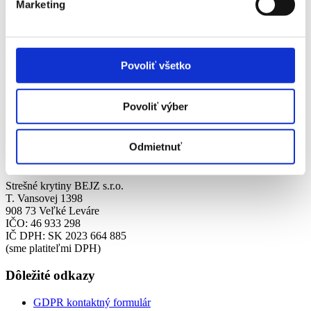
Marketing
Kontaktné údaje
Email:
stresnekrytinybejz@gmail.com
Povoliť všetko
Mobil:
Povoliť výber
+421 (0)949 636 264
+ 421 (0)949 442 467
Odmietnuť
Fakturačné údaje
Strešné krytiny BEJZ s.r.o.
T. Vansovej 1398
908 73 Veľké Leváre
IČO: 46 933 298
IČ DPH: SK 2023 664 885
(sme platiteľmi DPH)
Dôležité odkazy
+421 949 636 264
GDPR kontaktný formulár