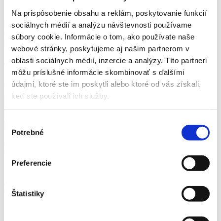
Category
Na prispôsobenie obsahu a reklám, poskytovanie funkcií
Nezaradené
sociálnych médií a analýzu návštevnosti používame
21
súbory cookie. Informácie o tom, ako používate naše
máj
webové stránky, poskytujeme aj našim partnerom v
Ahoj svet!
oblasti sociálnych médií, inzercie a analýzy. Títo partneri
môžu príslušné informácie skombinovať s ďalšími
21. mája 2023
k1tek
Nezaradené
údajmi, ktoré ste im poskytli alebo ktoré od vás získali,
Vitajte vo WordPress. Toto je váš prvý článok. Upravte ho alebo
keď ste používali ich služby.
zmažte a začnite písať!
Read More
Hľadať
Výber
Hľadať
Potrebné
súhlasu
Najnovšie články
Preferencie
Ahoj svet!
Najnovšie komentáre
Štatistiky
WordPress komentátor
na
Ahoj svet!